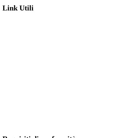
Link Utili
Segreteria
MIUR
Iscrizioni Online
USR
Scuola in chiaro
POLIS
INDIRE
Iprase
Riviste specializzate
PNSD
Scuola futura