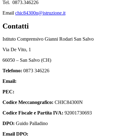
Tel. 0873.346226
Email
chic84300n@istruzione.it
Contatti
Istituto Comprensivo Gianni Rodari San Salvo
Via De Vito, 1
66050 – San Salvo (CH)
Telefono:
0873 346226
Email:
chic84300n@istruzione.it
PEC:
chic84300n@pec.istruzione.it
Codice Meccanografico:
CHIC84300N
Codice Fiscale e Partita IVA:
92001730693
DPO:
Guido Palladino
Email DPO:
guido.palladino.dpo@gmail.com