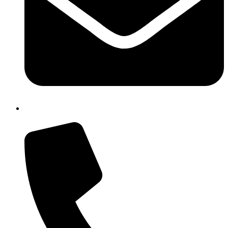
chic84300n@istruzione.it