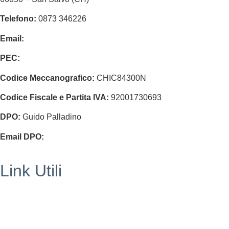
Telefono:
0873 346226
Email:
chic84300n@istruzione.it
PEC:
chic84300n@pec.istruzione.it
Codice Meccanografico:
CHIC84300N
Codice Fiscale e Partita IVA:
92001730693
DPO:
Guido Palladino
Email DPO:
guido.palladino.dpo@gmail.com
Link Utili
Segreteria
MIUR
Iscrizioni Online