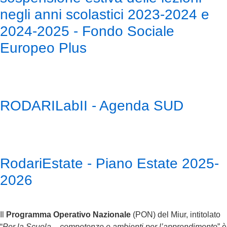
negli anni scolastici 2023-2024 e
2024-2025 - Fondo Sociale
Europeo Plus
RODARILabII - Agenda SUD
RodariEstate - Piano Estate 2025-
2026
Il
Programma Operativo Nazionale
(PON) del Miur, intitolato
“
Per la Scuola – competenze e ambienti per l’apprendimento
” è