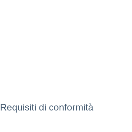
USR
Scuola in chiaro
POLIS
INDIRE
Iprase
Riviste specializzate
PNSD
Scuola futura
Requisiti di conformità
Privacy Policy
Dichiarazione di Accessibilità