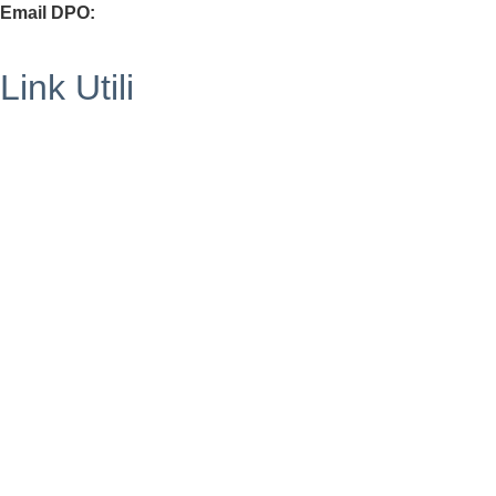
Email DPO:
guido.palladino.dpo@gmail.com
Link Utili
Segreteria
MIUR
Iscrizioni Online
USR
Scuola in chiaro
POLIS
INDIRE
Iprase
Riviste specializzate