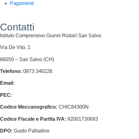
Pagamenti
Contatti
Istituto Comprensivo Gianni Rodari San Salvo
Via De Vito, 1
66050 – San Salvo (CH)
Telefono:
0873 346226
Email:
chic84300n@istruzione.it
PEC:
chic84300n@pec.istruzione.it
Codice Meccanografico:
CHIC84300N
Codice Fiscale e Partita IVA:
92001730693
DPO:
Guido Palladino