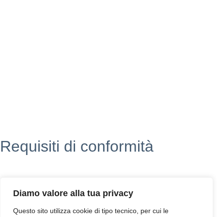
Scuola in chiaro
POLIS
INDIRE
Iprase
Riviste specializzate
PNSD
Scuola futura
Requisiti di conformità
Privacy Policy
Dichiarazione di Accessibilità
Diamo valore alla tua privacy
Note legali
Questo sito utilizza cookie di tipo tecnico, per cui le
Accesso riservato