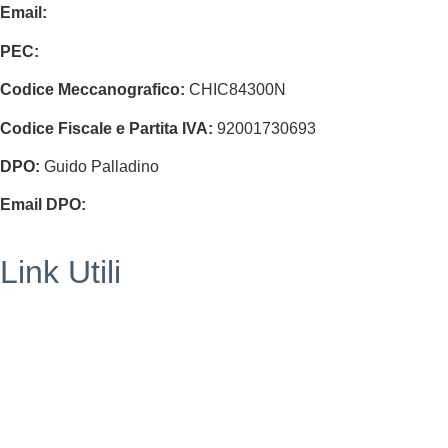
Email:
chic84300n@istruzione.it
PEC:
chic84300n@pec.istruzione.it
Codice Meccanografico:
CHIC84300N
Codice Fiscale e Partita IVA:
92001730693
DPO:
Guido Palladino
Email DPO:
guido.palladino.dpo@gmail.com
Link Utili
Segreteria
MIUR
Iscrizioni Online
USR