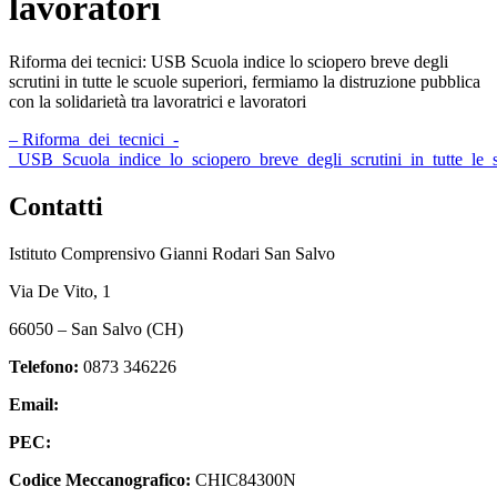
lavoratori
Riforma dei tecnici: USB Scuola indice lo sciopero breve degli
scrutini in tutte le scuole superiori, fermiamo la distruzione pubblica
con la solidarietà tra lavoratrici e lavoratori
– Riforma_dei_tecnici_-
_USB_Scuola_indice_lo_sciopero_breve_degli_scrutini_in_tutte_le_sc
Contatti
Istituto Comprensivo Gianni Rodari San Salvo
Via De Vito, 1
66050 – San Salvo (CH)
Telefono:
0873 346226
Email:
chic84300n@istruzione.it
PEC:
chic84300n@pec.istruzione.it
Codice Meccanografico:
CHIC84300N