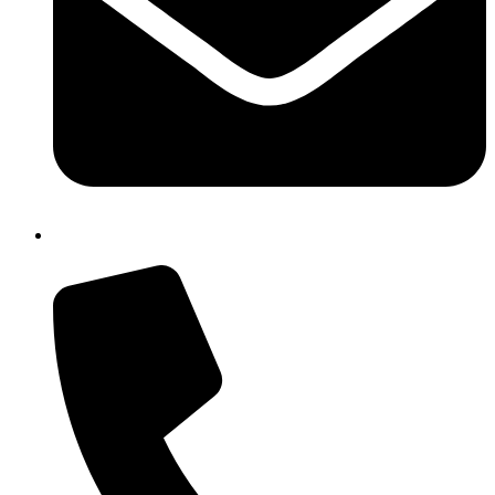
chic84300n@istruzione.it