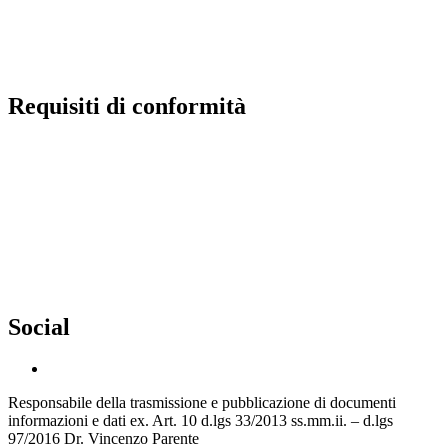
PNSD
Scuola futura
Requisiti di conformità
Privacy Policy
Dichiarazione di Accessibilità
Note legali
Accesso riservato
Social
Responsabile della trasmissione e pubblicazione di documenti
informazioni e dati ex. Art. 10 d.lgs 33/2013 ss.mm.ii. – d.lgs
97/2016 Dr. Vincenzo Parente