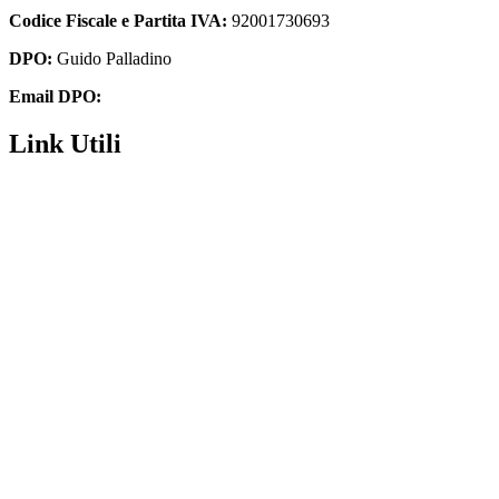
Codice Fiscale e Partita IVA:
92001730693
DPO:
Guido Palladino
Email DPO:
guido.palladino.dpo@gmail.com
Link Utili
Segreteria
MIUR
Iscrizioni Online
USR
Scuola in chiaro
POLIS
INDIRE
Iprase
Riviste specializzate