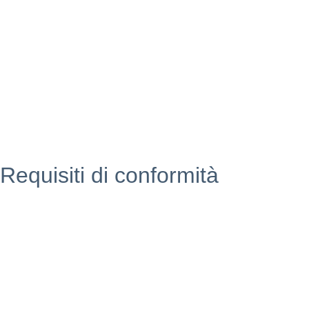
INDIRE
Iprase
Riviste specializzate
PNSD
Scuola futura
Requisiti di conformità
Privacy Policy
Dichiarazione di Accessibilità
Note legali
Accesso riservato