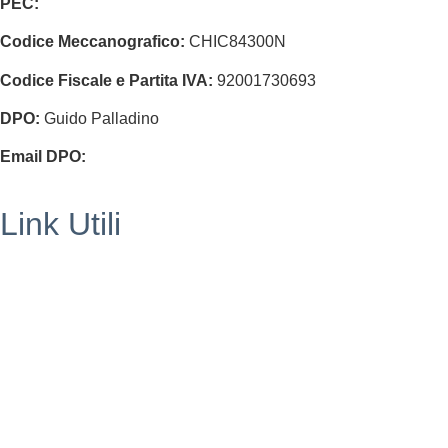
PEC:
chic84300n@pec.istruzione.it
Codice Meccanografico:
CHIC84300N
Codice Fiscale e Partita IVA:
92001730693
DPO:
Guido Palladino
Email DPO:
guido.palladino.dpo@gmail.com
Link Utili
Segreteria
MIUR
Iscrizioni Online
USR
Scuola in chiaro
POLIS