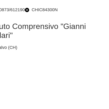
 0873/612190
CHIC84300N
ituto Comprensivo "Gianni
ari"
lvo (CH)