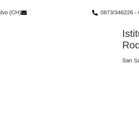
alvo (CH)
chic84300n@istruzione.it
0873/346226 -
Ist
Rod
San Sa