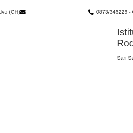
alvo (CH)
chic84300n@istruzione.it
0873/346226 -
Ist
Rod
San Sa