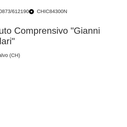
 0873/612190
CHIC84300N
ituto Comprensivo "Gianni
ari"
lvo (CH)