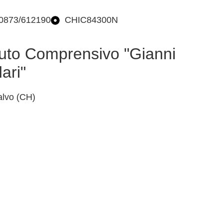
 0873/612190
CHIC84300N
ituto Comprensivo "Gianni
ari"
lvo (CH)