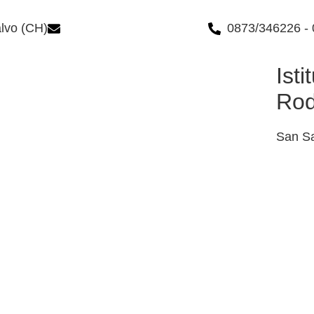
alvo (CH)
chic84300n@istruzione.it
0873/346226 -
Ist
Rod
San Sa