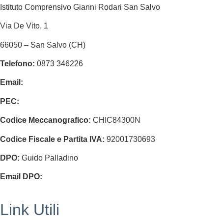
Istituto Comprensivo Gianni Rodari San Salvo
Via De Vito, 1
66050 – San Salvo (CH)
Telefono:
0873 346226
Email:
chic84300n@istruzione.it
PEC:
chic84300n@pec.istruzione.it
Codice Meccanografico:
CHIC84300N
Codice Fiscale e Partita IVA:
92001730693
DPO:
Guido Palladino
Email DPO:
guido.palladino.dpo@gmail.com
Link Utili