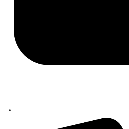
chic84300n@istruzione.it