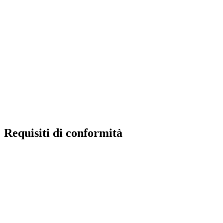
Scuola in chiaro
POLIS
INDIRE
Iprase
Riviste specializzate
PNSD
Scuola futura
Requisiti di conformità
Privacy Policy
Dichiarazione di Accessibilità
Note legali
Accesso riservato