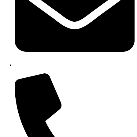
chic84300n@istruzione.it