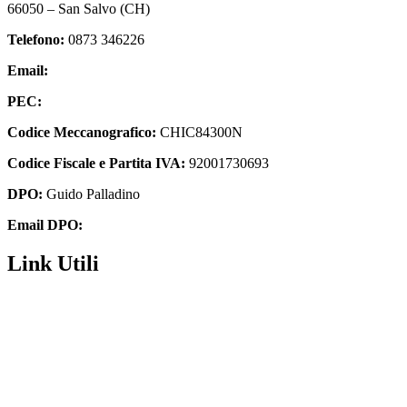
66050 – San Salvo (CH)
Telefono:
0873 346226
Email:
chic84300n@istruzione.it
PEC:
chic84300n@pec.istruzione.it
Codice Meccanografico:
CHIC84300N
Codice Fiscale e Partita IVA:
92001730693
DPO:
Guido Palladino
Email DPO:
guido.palladino.dpo@gmail.com
Link Utili
Segreteria
MIUR
Iscrizioni Online
USR