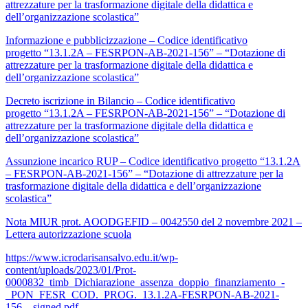
attrezzature per la trasformazione digitale della didattica e
dell’organizzazione scolastica”
Informazione e pubblicizzazione – Codice identificativo
progetto “13.1.2A – FESRPON-AB-2021-156” – “Dotazione di
attrezzature per la trasformazione digitale della didattica e
dell’organizzazione scolastica”
Decreto iscrizione in Bilancio – Codice identificativo
progetto “13.1.2A – FESRPON-AB-2021-156” – “Dotazione di
attrezzature per la trasformazione digitale della didattica e
dell’organizzazione scolastica”
Assunzione incarico RUP – Codice identificativo progetto “13.1.2A
– FESRPON-AB-2021-156” – “Dotazione di attrezzature per la
trasformazione digitale della didattica e dell’organizzazione
scolastica”
Nota MIUR prot. AOODGEFID – 0042550 del 2 novembre 2021 –
Lettera autorizzazione scuola
https://www.icrodarisansalvo.edu.it/wp-
content/uploads/2023/01/Prot-
0000832_timb_Dichiarazione_assenza_doppio_finanziamento_-
_PON_FESR_COD._PROG._13.1.2A-FESRPON-AB-2021-
156__signed.pdf