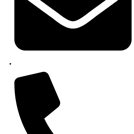
chic84300n@istruzione.it