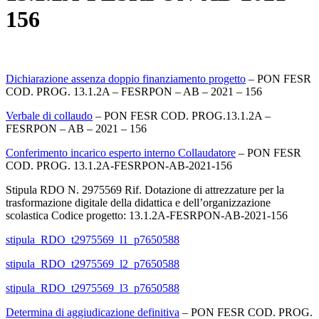
156
Dichiarazione assenza doppio finanziamento progetto
– PON FESR
COD. PROG. 13.1.2A – FESRPON – AB – 2021 – 156
Verbale di collaudo
– PON FESR COD. PROG.13.1.2A –
FESRPON – AB – 2021 – 156
C
onferimento incarico esperto interno Collaudatore
– PON FESR
COD. PROG. 13.1.2A-FESRPON-AB-2021-156
Stipula RDO N. 2975569 Rif. Dotazione di attrezzature per la
trasformazione digitale della didattica e dell’organizzazione
scolastica Codice progetto: 13.1.2A-FESRPON-AB-2021-156
stipula_RDO_t2975569_l1_p7650588
stipula_RDO_t2975569_l2_p7650588
stipula_RDO_t2975569_l3_p7650588
Determina di aggiudicazione definitiva
– PON FESR COD. PROG.