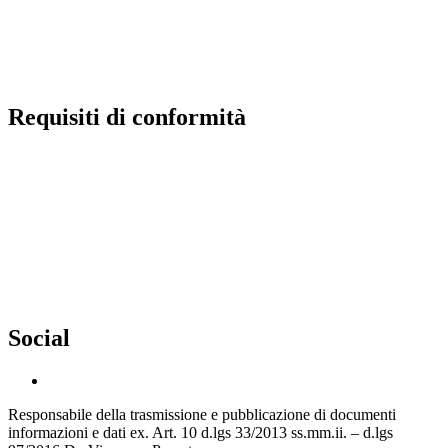
Riviste specializzate
PNSD
Scuola futura
Requisiti di conformità
Privacy Policy
Dichiarazione di Accessibilità
Note legali
Accesso riservato
Social
Responsabile della trasmissione e pubblicazione di documenti
informazioni e dati ex. Art. 10 d.lgs 33/2013 ss.mm.ii. – d.lgs