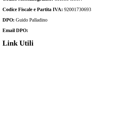
Codice Fiscale e Partita IVA:
92001730693
DPO:
Guido Palladino
Email DPO:
guido.palladino.dpo@gmail.com
Link Utili
Segreteria
MIUR
Iscrizioni Online
USR
Scuola in chiaro
POLIS
INDIRE
Iprase