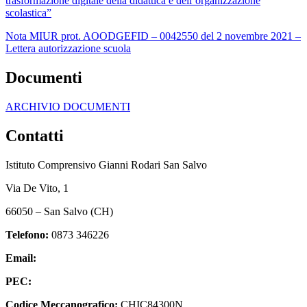
trasformazione digitale della didattica e dell’organizzazione
scolastica”
Nota MIUR prot. AOODGEFID – 0042550 del 2 novembre 2021 –
Lettera autorizzazione scuola
Documenti
ARCHIVIO DOCUMENTI
Contatti
Istituto Comprensivo Gianni Rodari San Salvo
Via De Vito, 1
66050 – San Salvo (CH)
Telefono:
0873 346226
Email:
chic84300n@istruzione.it
PEC:
chic84300n@pec.istruzione.it
Codice Meccanografico:
CHIC84300N