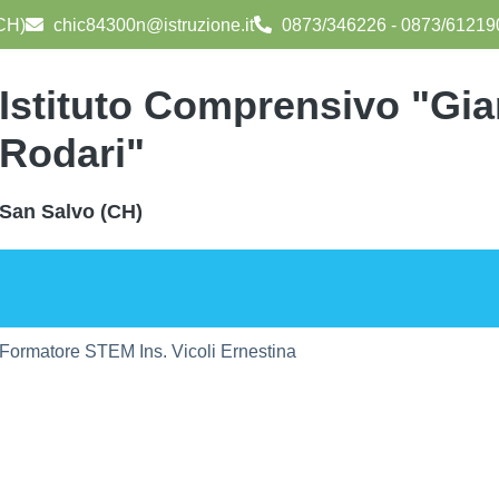
(CH)
chic84300n@istruzione.it
0873/346226 - 0873/61219
Istituto Comprensivo "Gia
Rodari"
San Salvo (CH)
o Formatore STEM Ins. Vicoli Ernestina