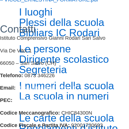
I luoghi
Plessi della scuola
Contatti
Bibliars IC Rodari
Istituto Comprensivo Gianni Rodari San Salvo
Le persone
Via De Vito, 1
Dirigente scolastico
66050 – San Salvo (CH)
Segreteria
Telefono:
0873 346226
I numeri della scuola
Email:
chic84300n@istruzione.it
La scuola in numeri
PEC:
chic84300n@pec.istruzione.it
Codice Meccanografico:
CHIC84300N
Le carte della scuola
Codice Fiscale e Partita IVA:
92001730693
Regolamenti d'istituto