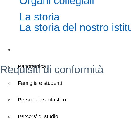
Organi collegiali
Iprase
La storia
Riviste specializzate
La storia del nostro istit
PNSD
Scuola futura
Servizi
Panoramica
Requisiti di conformità
Privacy Policy
Famiglie e studenti
Dichiarazione di Accessibilità
Personale scolastico
Note legali
Percorsi di studio
Accesso riservato