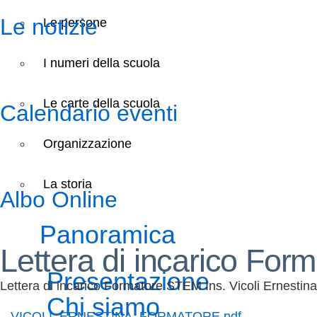
Le notizie
Le persone
I numeri della scuola
Le carte della scuola
Calendario eventi
Organizzazione
La storia
Albo Online
Panoramica
Lettera di incarico For
Presentazione
Lettera di incarico Formatore STEM Ins. Vicoli Ernestina
Chi siamo
– VICOLI_ERNESTINA_FORMATORE.pdf