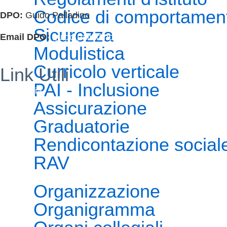
Codice di comportamen
DPO:
Guido Palladino
Sicurezza
Email DPO:
guido.palladino.dpo@gmail.com
Modulistica
Curricolo verticale
Link Utili
PAI - Inclusione
Segreteria
Assicurazione
MIUR
Graduatorie
Iscrizioni Online
Rendicontazione social
USR
RAV
Scuola in chiaro
Organizzazione
POLIS
Organigramma
INDIRE