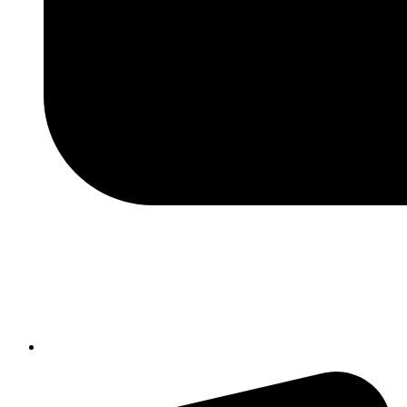
chic84300n@istruzione.it